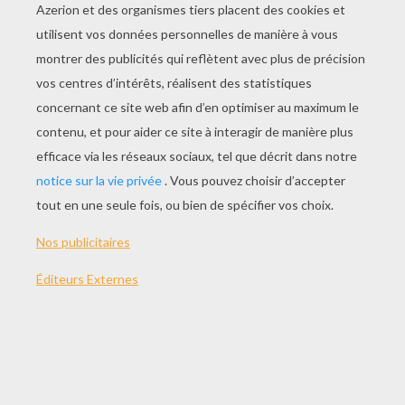
45 min
année
2013 (Suede)
Synopsis
Gros-pois et Petit-point sont de retour ! Ces
deux attachants personnages transforment le
quotidien en situations cocasses et
débordantes de fantaisie. Un programme de
courts métrages doux et original adapté aux plus
petits à partir de 2 ans.
Réalisé par
Lotta Geffenblad, Uzi Geffenblad
Acteurs principaux
Stina Ekblad