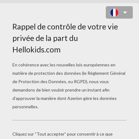
LES NOUVELLES AVENTURES DE
GROS-POIS ET PETIT-POINT
Titre original
Prick och Fläck på fläcken
Date de sortie
04 Février 2015
Durée