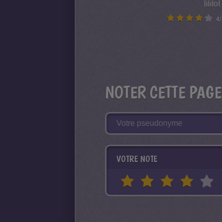
lililol
4
/
NOTER CETTE PAGE
VOTRE NOTE