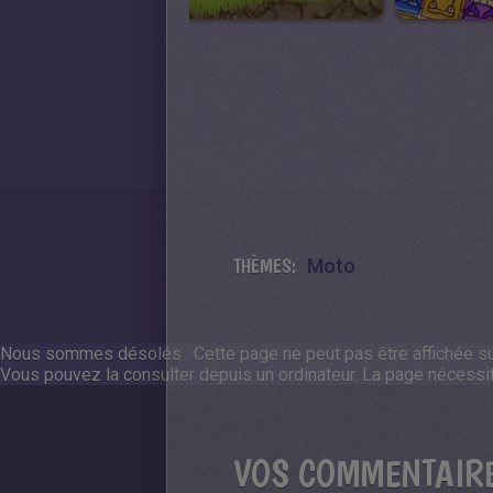
THÈMES:
Moto
Nous sommes désolés : Cette page ne peut pas être affichée sur
Vous pouvez la consulter depuis un ordinateur.
La page nécessite
VOS COMMENTAIR