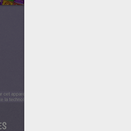
 cet appareil.
 la technologie Flash qui n'est disponible ni sur mobile, ni sur ta
ES