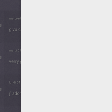
mercredi 09 Septembre 2015 à 12h01
5
g vu ce site sur Femina
mardi 09 Juin 2015 à 17h02
5
verry gut
lundi 04 Mai 2015 à 16h58
5
j' adore ce jeu!!!!!!!!!!!!!!!!!!!!!!!!!!!!!!!!