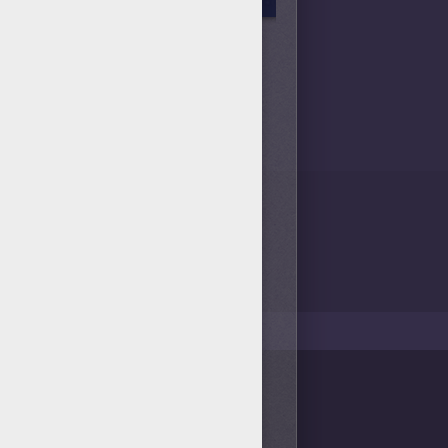
blette.
4
vote(s) - Note moyenne
4
/
5