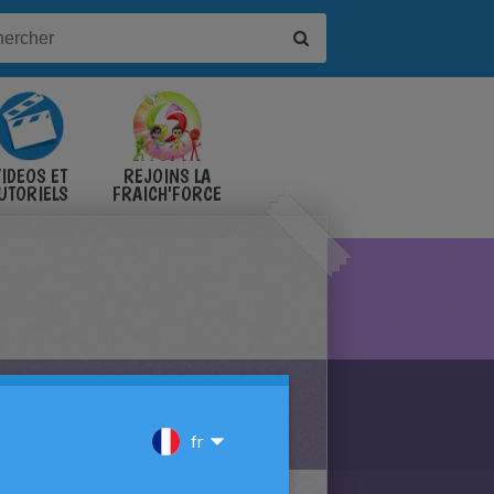
IDÉOS ET
REJOINS LA
UTORIELS
FRAICH'FORCE