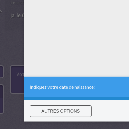
dimanche 15 Février 2015 à 18h53
5
jai le 6 et j'ai tout réussi