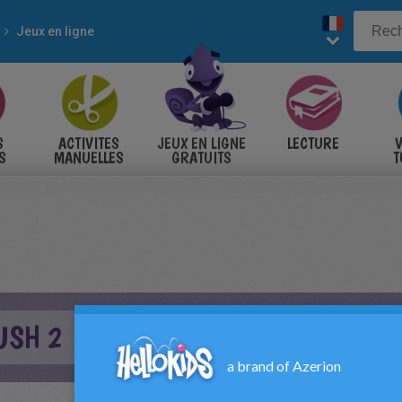
Jeux en ligne
S
ACTIVITES
JEUX EN LIGNE
LECTURE
V
S
MANUELLES
GRATUITS
T
S
USH 2