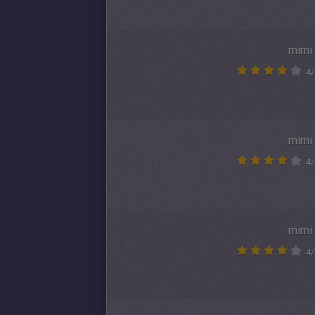
mimi
4
/
mimi
4
/
mimi
4
/