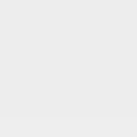
VOTRE NOTE
Nous utilisons des
cookies pour analyser