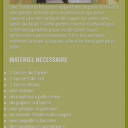
Une tradition toujours appréciée, la pâte à sel est
une petite activité peu honéreuse qui peut
sauver une décoration de sapin ou orner une
table de Noël ! Cette petite crèche n'attend que
votre imagination pour se décliner sous
différentes présentations. Et si les enfants
mettent la main à la pâte, elle n'en sera que plus
jolie.
MATÉRIEL NÉCESSAIRE
1 tasse de farine
2 tasses de sel
1 tasse d'eau
une terrine
un rouleau à patisserie
du papier sulfurisé
une plaque à gâteaux
un moule-étoile à découper
une aiguille à tricoter
des peintures acryliques