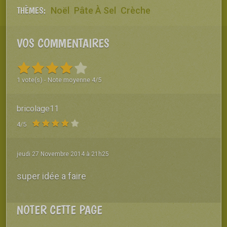
THÈMES:
Noël
Pâte À Sel
Crèche
VOS COMMENTAIRES
1
vote(s) - Note moyenne
4
/
5
bricolage11
4
/
5
jeudi 27 Novembre 2014 à 21h25
super idée a faire
NOTER CETTE PAGE