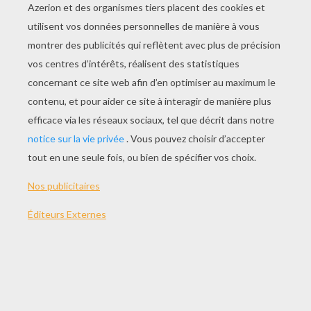
Grâce à cette expérience, nous allons
t'apprendre pourquoi tu arrives à boire avec une
paille, et quel phénomène se cache derrière ce
geste simple.
COMMENT CA MARCHE ?
C'est la
pression
qui est en jeu ici. Quand tu
bouches l'extrémité de la paille plongée dans
l'eau et que tu retire la paille. Ton doigt empêche
la pression de l'air d'
augmenter
dans la paille.
C'est-à-dire que au-dessus de l'eau contenu
dans la paille, il n'y a qu'un peu d'air, et en-