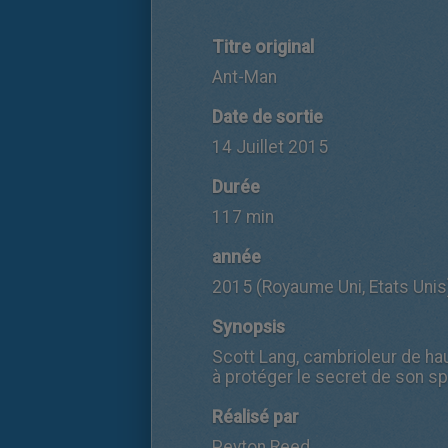
Titre original
Ant-Man
Date de sortie
14 Juillet 2015
Durée
117 min
année
2015 (Royaume Uni, Etats Unis
Synopsis
Scott Lang, cambrioleur de hau
à protéger le secret de son s
Réalisé par
Peyton Reed