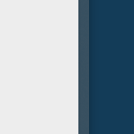
er son mentor, le Dr Hank Pym,
royable menace…