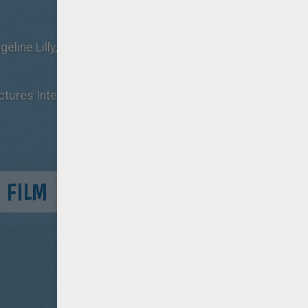
ngeline Lilly, Michael Douglas, Paul Rudd
ctures International France
 FILM