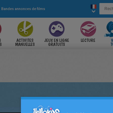
Bandes annonces de films
S
ACTIVITES
JEUX EN LIGNE
LECTURE
V
S
MANUELLES
GRATUITS
T
S