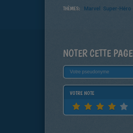
THÈMES:
Marvel
Super-Héro
NOTER CETTE PAGE
VOTRE NOTE