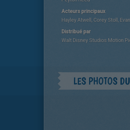
Acteurs principaux
Hayley Atwell, Corey Stoll, Eva
Distribué par
Walt Disney Studios Motion Pi
LES PHOTOS DU