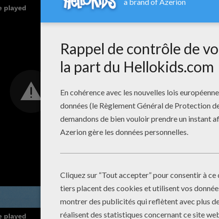
e played
e played