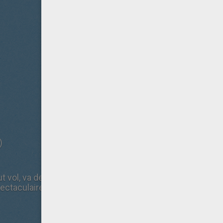
)
t vol, va devoir apprendre à se comporter en héros et aid
pectaculaire costume d'Ant-Man, afin d'affronter une eff