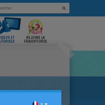
IDÉOS ET
REJOINS LA
UTORIELS
FRAICH'FORCE