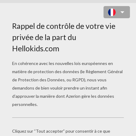
JEU DES DIFFÉRENCES : SNAP
SHOT
7
Trouve les
différences
Jouer