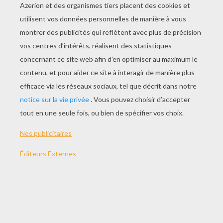
Entraînement Militaire
Le Temps Selon De Chuck
Le Porteur Du Roi
Char À Cochon