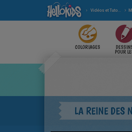
Vidéos et Tutoriels
M
COLORIAGES
DESSIN
POUR LE
ENFANT
LA REINE DES 