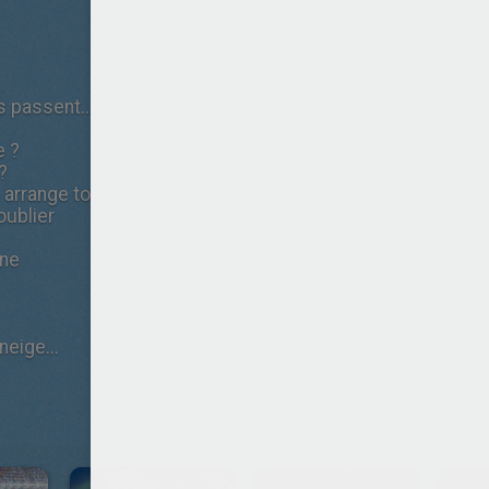
s passent...
e ?
?
 arrange tout"
oublier
nne
eige...