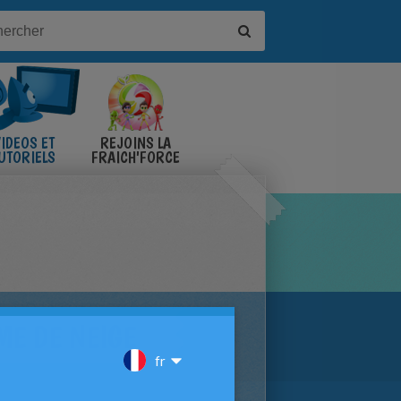
IDÉOS ET
REJOINS LA
UTORIELS
FRAICH'FORCE
ME DE NEIGE