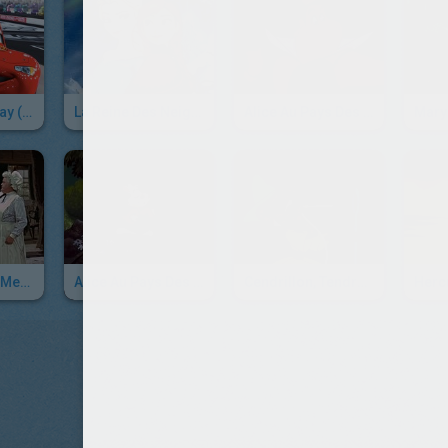
Life Is A Highway (La Chanson De Cars)
La Reine Des Neiges - Libérée, Délivrée
Alice Au Pays Des Merveilles, Qui Ose Peindre Mes Roses En Rouge ?
Mary Poppins, Mes Soeurs Suffragettes
Alice Au Pays Des Merveilles, Je Suis En Retard
Cendrillon, Tendre Rêve (les Souris)