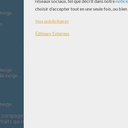
neige
us
neige
de neige...
neige
de compagnie
raits qui m'entourent !