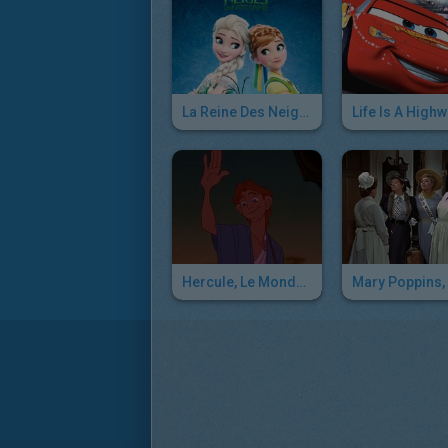
La Reine Des Neiges, Une Fête Givrée : Un Grand Jour
Hercule, Le Monde Qui Est Le Mien (reprise)