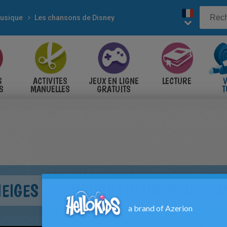
usique
Les chansons de Disney
S
ACTIVITES
JEUX EN LIGNE
LECTURE
V
S
MANUELLES
GRATUITS
T
S
NEIGES - JE VOUDRAIS UN BONHOM