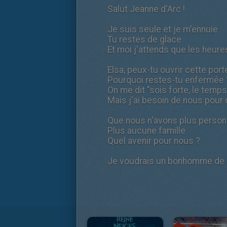
Salut Jeanne d'Arc !
Je suis seule et je m'ennuie
Tu restes de glace
Et moi j'attends que les heure
Elsa, peux-tu ouvrir cette port
Pourquoi restes-tu enfermée 
On me dit "sois forte, le temps
Mais j'ai besoin de nous pour 
Que nous n'avons plus perso
Plus aucune famille
Quel avenir pour nous ?
Je voudrais un bonhomme de n