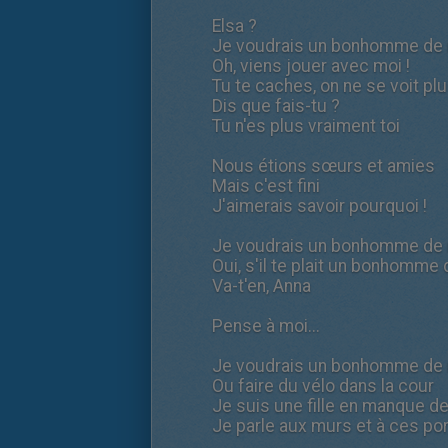
Elsa ?
Je voudrais un bonhomme de 
Oh, viens jouer avec moi !
Tu te caches, on ne se voit pl
Dis que fais-tu ?
Tu n'es plus vraiment toi
Nous étions sœurs et amies
Mais c'est fini
J'aimerais savoir pourquoi !
Je voudrais un bonhomme de 
Oui, s'il te plait un bonhomme 
Va-t'en, Anna
Pense à moi...
Je voudrais un bonhomme de 
Ou faire du vélo dans la cour
Je suis une fille en manque 
Je parle aux murs et à ces port