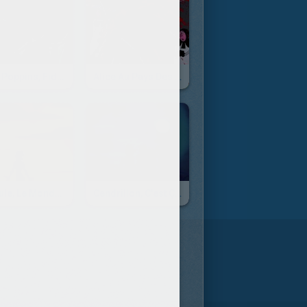
Mary Poppins, Fidélité Fiduciary Bank
Alice Au Pays Des Merveilles, Peignons Les Roses En Rouge
Hercule, Le Monde Qui Est Le Mien
Cendrillon, C'est Ça L'amour