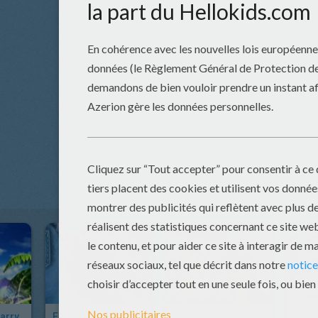
arry
Faire De La Voile Dans La Forêt
C'est Un Dinosaure !