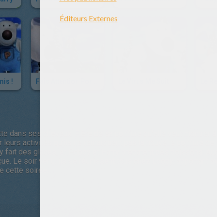
is !
Fais Attention Pororo !
Le Virus Me Suit
tte dans ses cheveux. Fière de sa coiffure qu'elle veut montrer 
 leurs activités qu'ils ne remarquent pas la nouvelle coiffure de
 fait des glaces, et Pobby et Harry préparent des poissons. Auc
ue. Le soir venu, ils se réunissent tous chez Loopy, apportant a
e cette soirée.