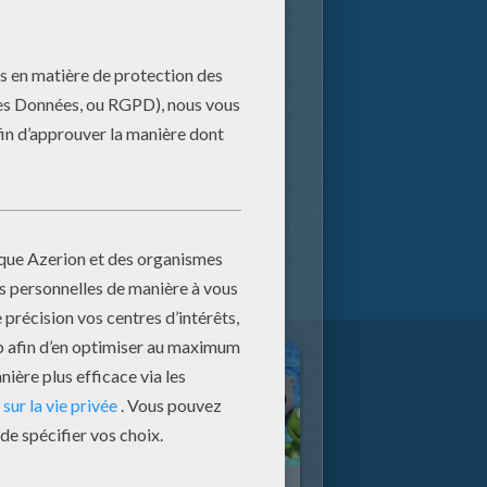
Poby, Le Photographe
Apprendre À Nager