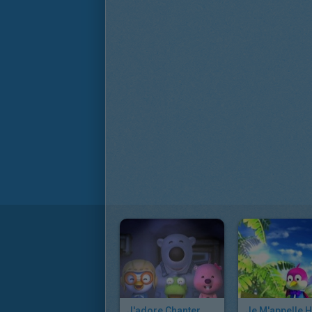
J'adore Chanter
Je M'appelle H