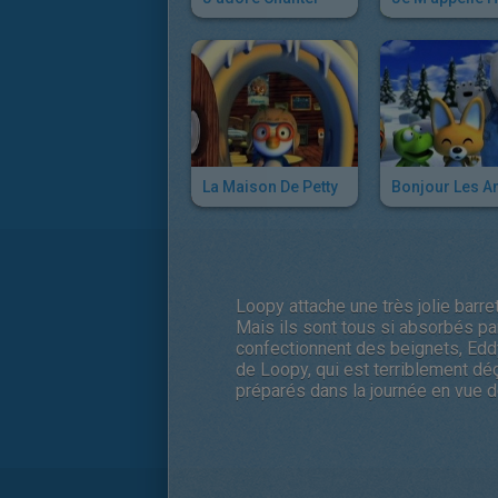
La Maison De Petty
Bonjour Les Am
Loopy attache une très jolie barre
Mais ils sont tous si absorbés par
confectionnent des beignets, Eddy
de Loopy, qui est terriblement déç
préparés dans la journée en vue d