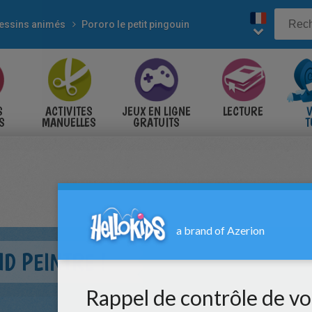
essins animés
Pororo le petit pingouin
S
ACTIVITES
JEUX EN LIGNE
LECTURE
V
S
MANUELLES
GRATUITS
T
S
D PEINTRE !