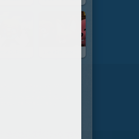
Le Retour Du Robot Qui Cuisine
Quelle Est Cette Odeur ?
à ses amis, elle va chez Pororo.
 Loopy : Pororo et Crong
un ne remarque la belle barrette
vec eux les mets qu'ils ont