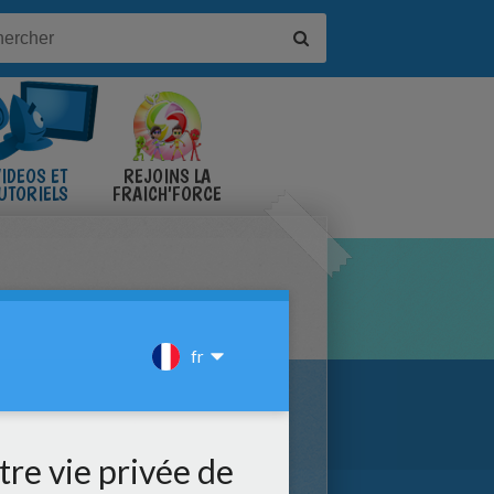
IDÉOS ET
REJOINS LA
UTORIELS
FRAICH'FORCE