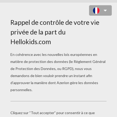
L'AMI SECRET DE PETTY
Le Jouet Retrouvé
Les Gâteaux Effrayants