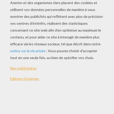
Loopy Et Petty !
Mes Chers Jouets !
Crong Rencontre Un Phoque !
Eddy Va Sur La Lune