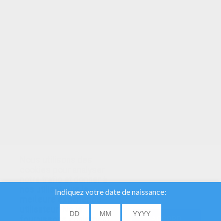
VOTRE NOTE
Nous utilisons des
cookies pour analyser
notre trafic et donner à
nos utilisateurs la
meilleure expérience
utilisateur. Nous
fournissons également
ACCORD