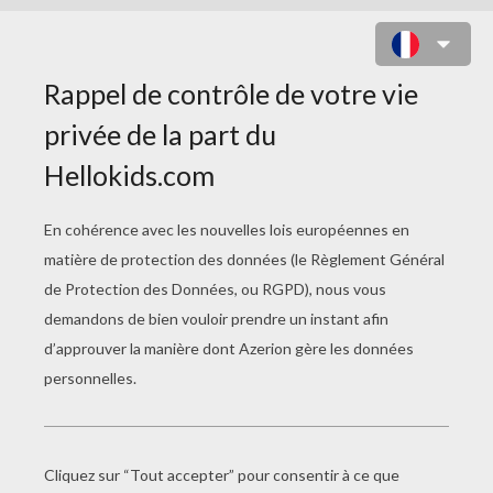
UN ROBOT QUI CUISINE !
Un Morceau De Gâteau
As-Tu Besoin D'aide ?