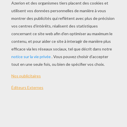
Pororo Est Malade ?
Une Journée Enneigée
Pororo, Le Cochon
Bon Crong, Mauvais Crong