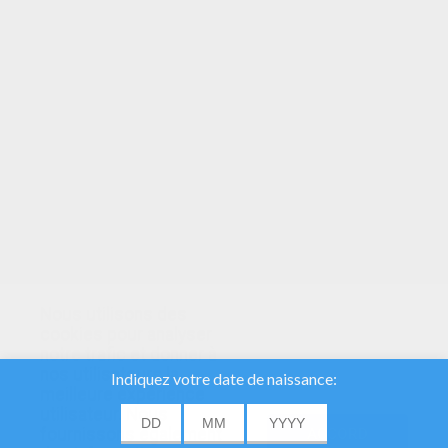
VOTRE NOTE
Nous utilisons des
cookies pour analyser
notre trafic et donner à
nos utilisateurs la
meilleure expérience
utilisateur. Nous
fournissons également
ACCORD