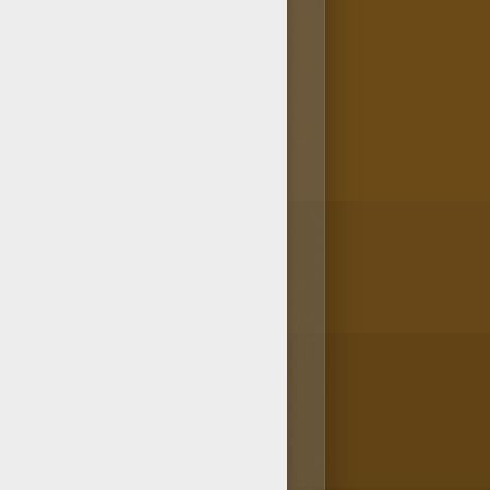
nd Vizir
de Perse. Elle se porta
 différente qu'il faisait exécuter
amais de fin. Trop frustré de ne
le et une nuits. Impressioné par son
omme épouse.