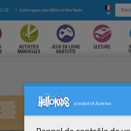
CONTES CELEBRES
Coloriages des Mille et Une Nuits
S
ACTIVITES
JEUX EN LIGNE
LECTURE
V
S
MANUELLES
GRATUITS
T
S
E