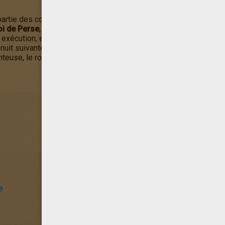
artie des contes des
Mille et Une Nuits
. Elle était la fille du
Gra
oi de Perse
, qui avait l'habitude d'épouser chaque jour une femme
écution, elle contait chaque nuit au roi une histoire qui n'avait j
la nuit suivante pour connaître la suite de l'histoire. Cela dura mil
onteuse, le roi décida de ne pas la tuer et la garda finalement c
e