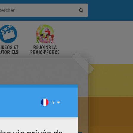
IDÉOS ET
REJOINS LA
UTORIELS
FRAICH'FORCE