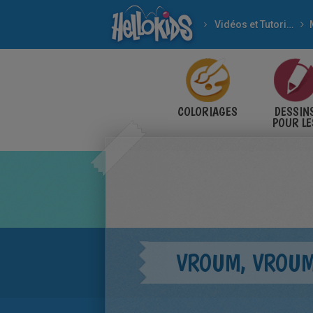
Vidéos et Tutoriels
COLORIAGES
DESSIN
POUR LE
ENFANT
VROUM, VROUM,