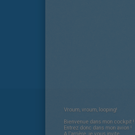
Vroum, vroum, looping!
Bienvenue dans mon cockpit !
Entrez donc dans mon avion !
A l'arrière, je vous invite.