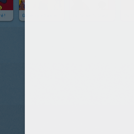
é !
Générique Saison 1
La Danse Du Glaglagla