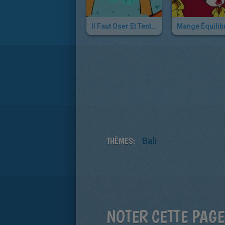
Il Faut Oser Et Tenter !
Mange Équilibr
THÈMES:
Bali
NOTER CETTE PAGE