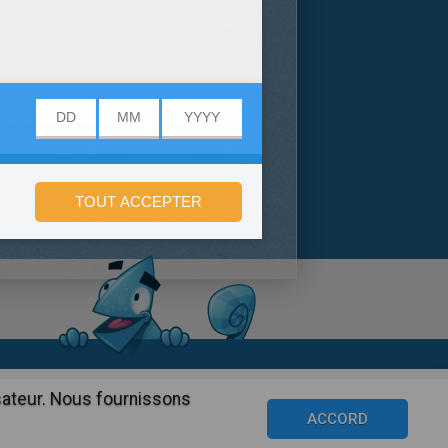
onfidentialité
isateur. Nous fournissons
©2016 Azerion. All rights reserved.
ACCORD