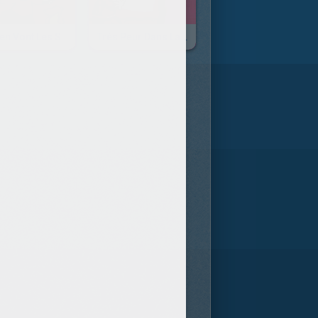
Où S'en Vont Les Sucettes ?
Très Peur Dans La Nuit