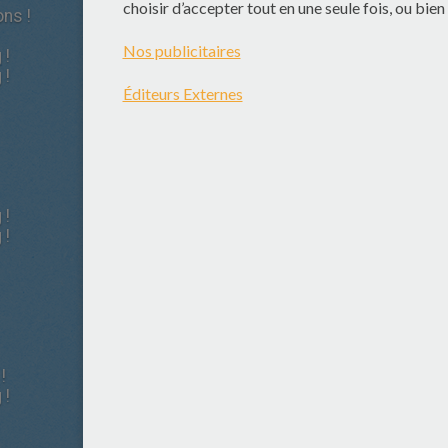
ns !
 !
 !
 !
 !
!
 !