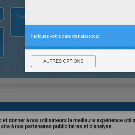
:
support@hellokids.com
|
Conditions
|
Cookies
|
Paramètres de c
c et donner à nos utilisateurs la meilleure expérience util
site à nos partenaires publicitaires et d'analyse.