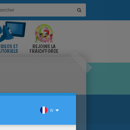
IDÉOS ET
REJOINS LA
UTORIELS
FRAICH'FORCE