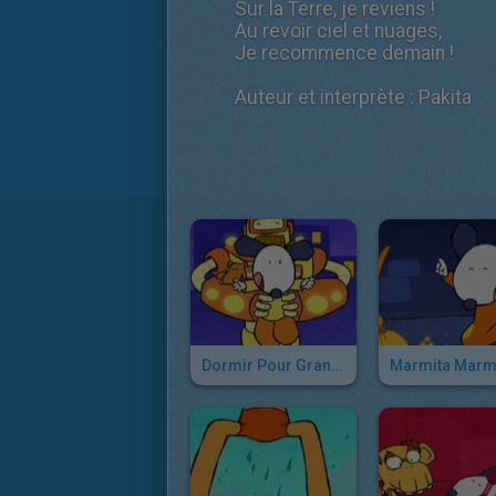
Sur la Terre, je reviens !
Au revoir ciel et nuages,
Je recommence demain !
Auteur et interprète : Pakita
Dormir Pour Grandir
Marmita Marm