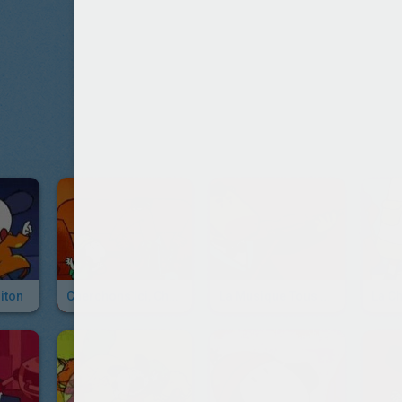
iton
Cherchons Ici, Cherchons Là !
La Musique Tous Ensemble