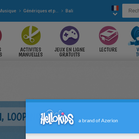
Musique
Génériques et paroles DESSINS ANIMES
Bali
S
ACTIVITES
JEUX EN LIGNE
LECTURE
V
S
MANUELLES
GRATUITS
T
S
 LOOPING !