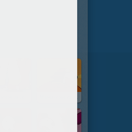
La Chanson Du Coiffeur
M'avez-Vous Vu Dans Le Ciel ?