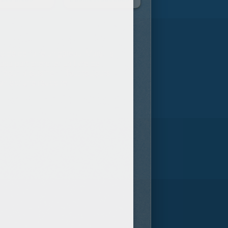
idé de faire un gâteau. Mais ils
pa part chercher un livre de
pour la cuisine : il faut toujours
man est une réussite.