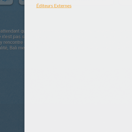
 attendant qu'elle revienne des commissions, Papa et Bali ont déc
 n'est pas si simple de s'improviser cordon bleu. Pendant que Pa
 y rencontre un chef cuisinier qui va lui donner un très bon conseil 
éalité, Bali met en application ce qu'il a apprit et le gâteau de Ma