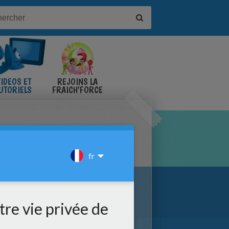
IDÉOS ET
REJOINS LA
UTORIELS
FRAICH'FORCE