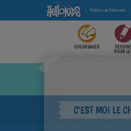
Vidéos et Tutoriels
COLORIAGES
DESSIN
POUR LE
ENFANT
C'EST MOI LE C