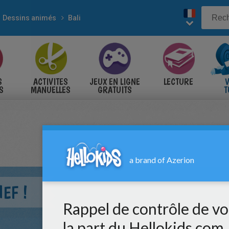
Dessins animés
Bali
S
ACTIVITES
JEUX EN LIGNE
LECTURE
V
S
MANUELLES
GRATUITS
T
S
HEF !