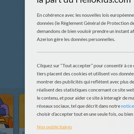
Le Potager De Papili !
Il Fait Trop Chaud !
Je Veux Être Grand !
Allez