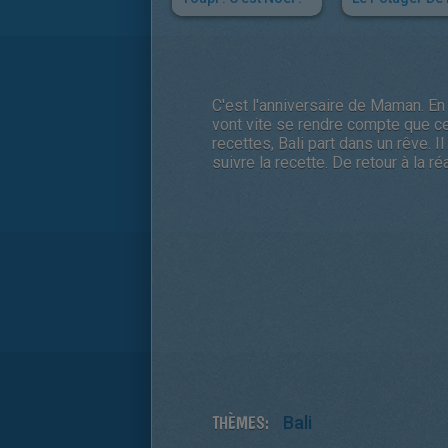
C'est l'anniversaire de Maman. En
vont vite se rendre compte que ce
recettes, Bali part dans un rêve. Il
suivre la recette. De retour à la r
THÈMES:
Bali