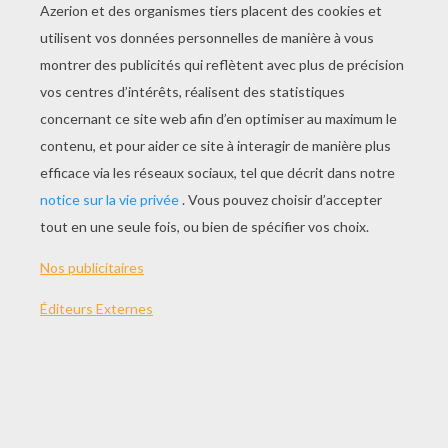
Hoquet
ZZZeplin
Catapulte
Rêve D'escargot