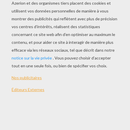
Canailles
Bzzapping
Ivre De Vitesse
Un Après-Midi De Moustique