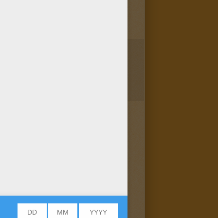
1
vote(s) - Note moyenne
4
/
5