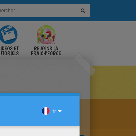
IDÉOS ET
REJOINS LA
UTORIELS
FRAICH'FORCE