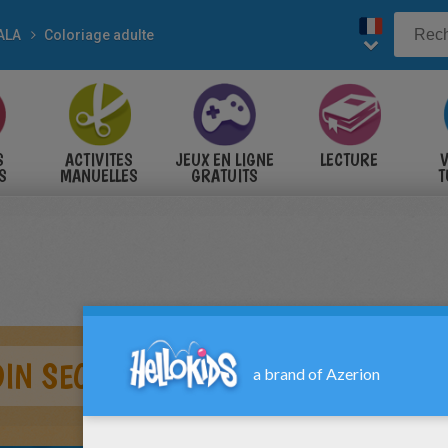
ALA
Coloriage adulte
S
ACTIVITES
JEUX EN LIGNE
LECTURE
V
S
MANUELLES
GRATUITS
T
S
IN SECRET