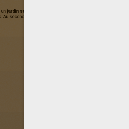
t un
jardin secret
sera très apaisant à colorier. Il comporte bea
 Au second plan la théière et les tasses donnent une touche rel