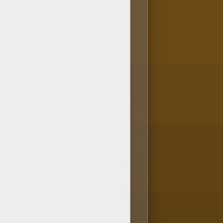
ucoup d'éléments
végétaux
ainsi
axante à l'ensemble.