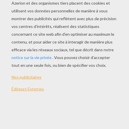
Version imprimable
THÈMES:
Chica Vampiro
Vampire