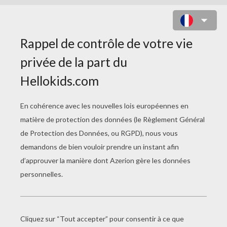
JEU DES DIFFÉRENCES : CHICA
VAMPIRO
7
Trouve les
différences
Jouer