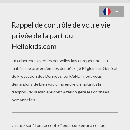
AVION ET COLA
Musique
Oeuf