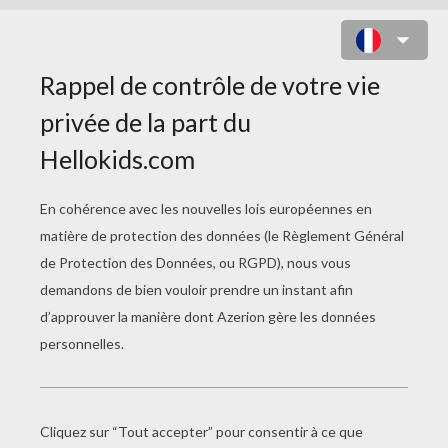
EPISODE 33 - LE RETOUR
Episode 34 - Un Brouillard Menaçant
Episode 35 - Retour En Arrière