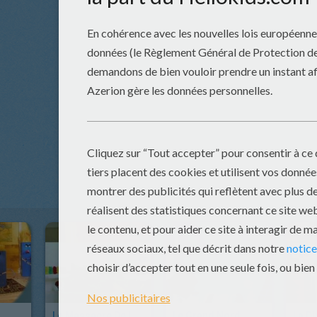
Le Massacre De La Saint Valentin
Le Grand Nord
La D