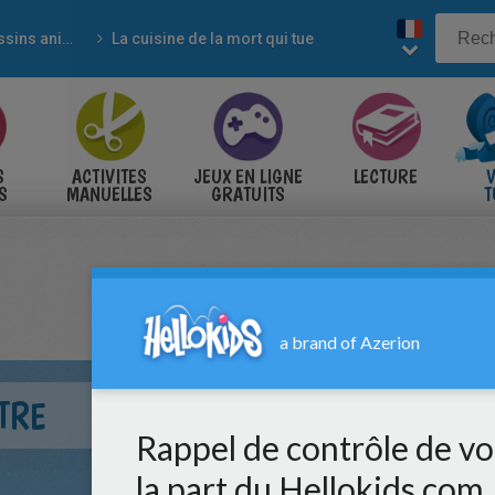
Dessins animés
La cuisine de la mort qui tue
S
ACTIVITES
JEUX EN LIGNE
LECTURE
V
S
MANUELLES
GRATUITS
T
S
TRE