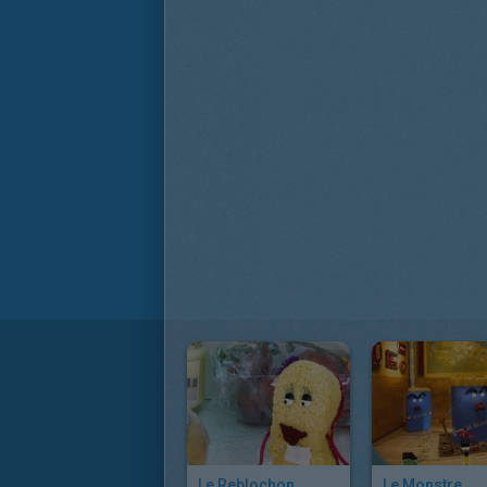
Le Reblochon
Le Monstre