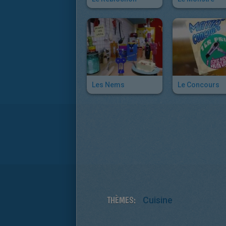
Les Nems
Le Concours
THÈMES:
Cuisine