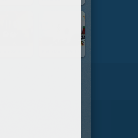
La Grande Sécheresse
Fiche Moi La Perle