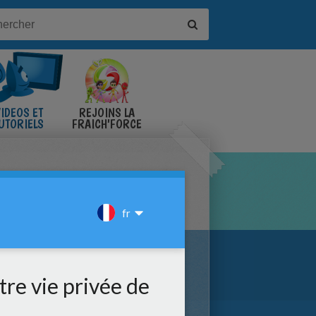
IDÉOS ET
REJOINS LA
UTORIELS
FRAICH'FORCE