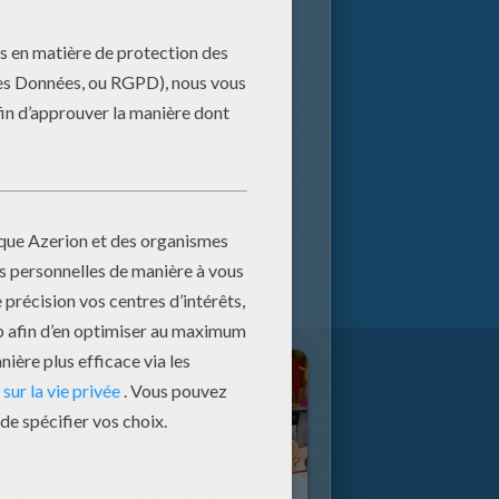
inde
Arti'show