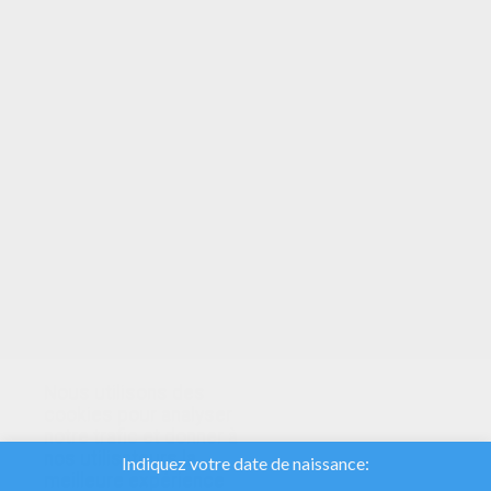
VOTRE NOTE
Nous utilisons des
cookies pour analyser
notre trafic et donner à
nos utilisateurs la
meilleure expérience