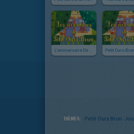
L'anniversaire De Petit Ours Brun
THÈMES:
Petit Ours Brun
Jou