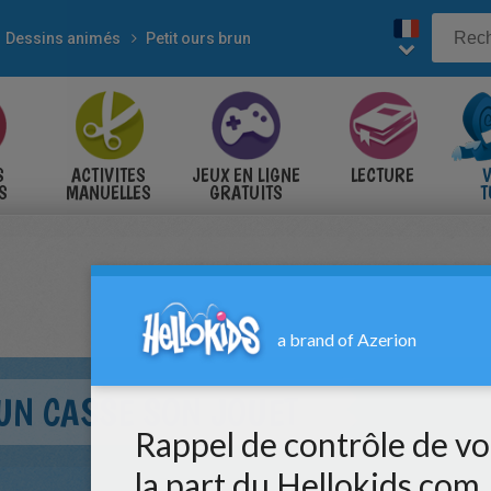
Dessins animés
Petit ours brun
S
ACTIVITES
JEUX EN LIGNE
LECTURE
V
S
MANUELLES
GRATUITS
T
S
RUN CASSE SON JOUET