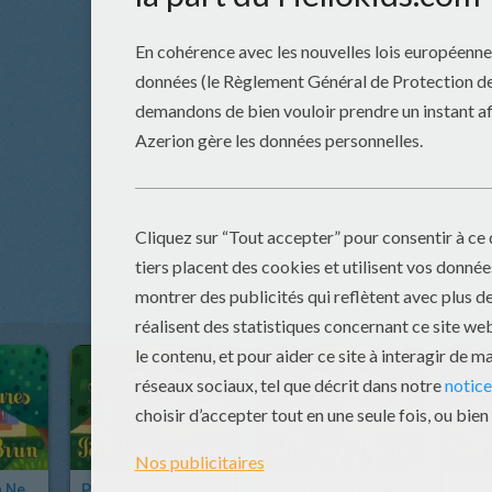
Petit Ours Brun Ne Veut Pas Manger Sa Soupe
Petit Ours Brun Et La Baby-Sitter
Petit Ours Brun Aide Maman