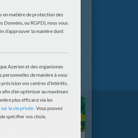
Petit Ours Brun S'amuse Avec Le Chat
Petit Ours Brun Part En Vacances