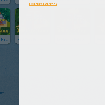
Petit Ours Brun Ne Veut Plus Faire La Sieste
Petit Ours Brun A Trop Chaud
Le Noël De Petit Ours Brun
et