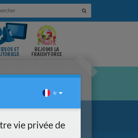
IDÉOS ET
REJOINS LA
UTORIELS
FRAICH'FORCE