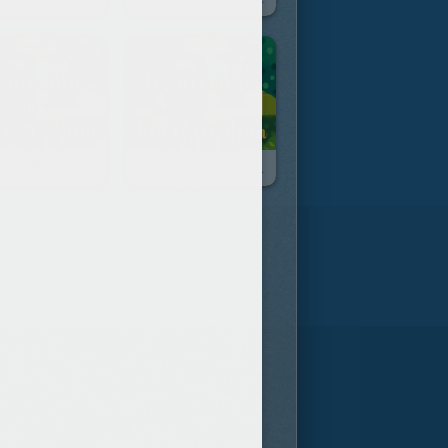
Petit Ours Brun Fait Des Farces
Petit Ours Brun Va À La Piscine