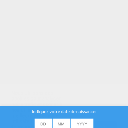
VOTRE NOTE
Nous utilisons des
cookies pour analyser
notre trafic et donner à
nos utilisateurs la
meilleure expérience
utilisateur. Nous
fournissons également
ACCORD