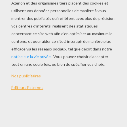
Atchoum !
L'île De Binou
Joyeux Jour De Toupie!
La Grande Course