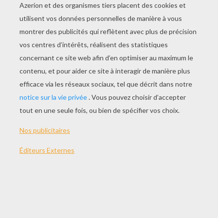
Le Castor
La Baleine
La Cigogne
L'écureuil