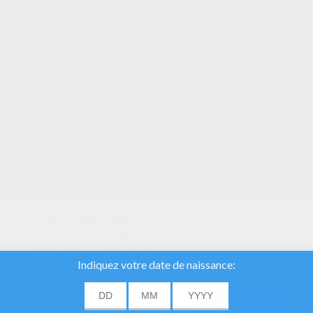
VOTRE NOTE
Nous utilisons des
cookies pour analyser
notre trafic et donner à
nos utilisateurs la
meilleure expérience
utilisateur. Nous
fournissons également
ACCORD