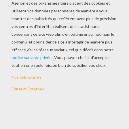
La Chèvre
L'éléphant
Le Zèbre
Le Crabe