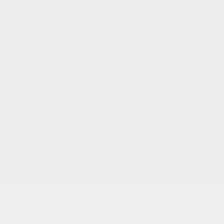
VOTRE NOTE
Nous utilisons des
cookies pour analyser