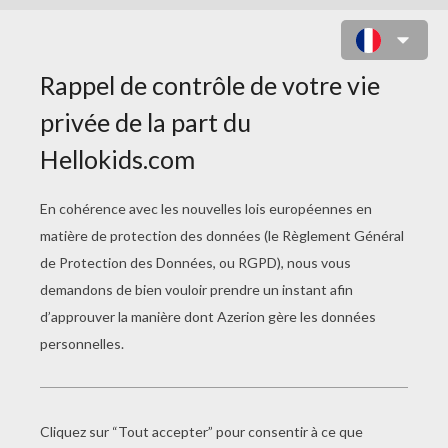
LA POLLUTION INDUSTRIELLE
La Terre Ne Doit Pas Devenir Une Poubelle
Une Idée Stupide