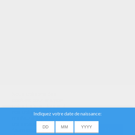
VOTRE NOTE
Nous utilisons des
cookies pour analyser
notre trafic et donner à
nos utilisateurs la
meilleure expérience
utilisateur. Nous
fournissons également
ACCORD