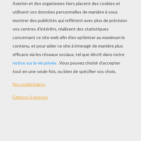
Donald Le Forestier
Revenants Solitaires !
Le Voyage De Mickey
L'Entreprenant Mr Duck