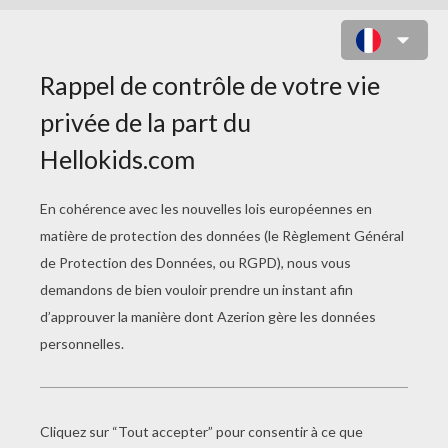
DONALD FAIT LA CUISINE !
Error loading YouTube: Video could not be
played