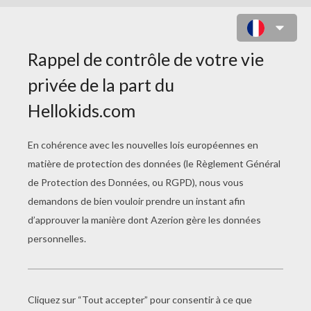
MICKEY PATINE
Error loading YouTube: Video could not be
played