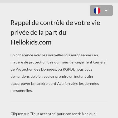
ULYSSE 31 NONO LE PETIT ROBOT
C'est moi Nono, le petit robot
C'est moi Nono, le petit robot
Je suis un cadeau d'Ulysse
Pour Télémaque son fils
C'est moi Nono, le petit robot
C'est moi Nono, le petit robot
Contre les Dieux méchants
J'ai le secret du temps !
(speech)
Un p'tit clou ?