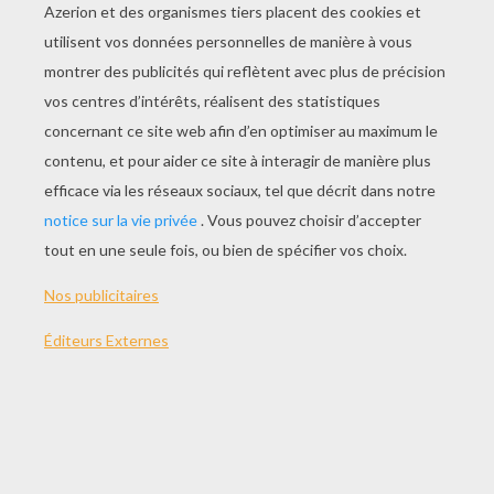
Dis, tu veux un p'tit clou ?
C'est moi Nono, le petit robot
C'est moi Nono, le petit robot
Et j'arrive au bon moment
Pour sauver petits et grands
(speech)
Moi j'suis branché ?
Et toi ? T'es branché toi ?
C'est moi Nono, le petit robot
C'est moi Nono, le petit robot
Je suis un cadeau d'Ulysse
Pour Télémaque son fils
C'est moi Nono, le petit robot
C'est moi Nono, le petit robot
C'est moi Nono, le petit robot
C'est moi Nono, le petit robot