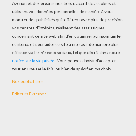
Noooooon, C'est La Taupe Secrète !
Mais Qui Donc Est Cette Charmante Créature ?
Trop Mignon ? On Est Désolés...
L'armée Des Lapins Blancs !
A La Conquête Des Fonds Marins !
Que Le Match Commence !