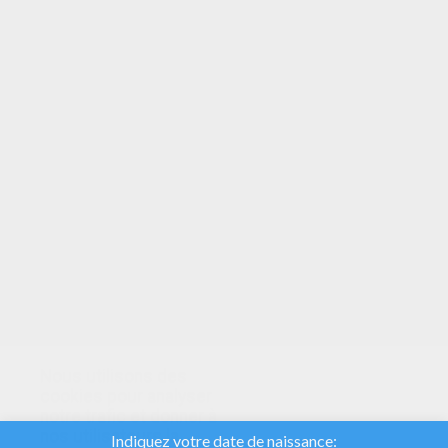
VOTRE NOTE
Nous utilisons des
cookies pour analyser
notre trafic et donner à
nos utilisateurs la