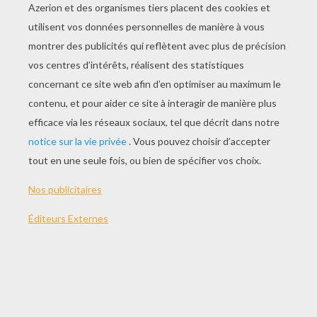
Le mot manga « 漫画» existait déjà dans la
langue japonaise au XIXème siècle : il signifiait
alors dessin ou croquis. Les mangas sont
aujourd'hui très à la mode ils représentent 22 %
des achats de bandes dessinées en France. Ils
sont également représentés sous forme
d'animes, c'est à dire de dessin animé avec le
style de dessin des manga. On en retrouve sur
les grandes chaînes de TV françaises
mais également en ligne sur internet. .
LES CARACTÉRISTIQUES DU MANGA