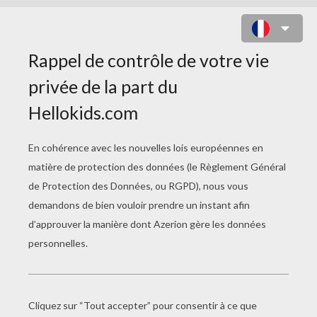
LE MANGA
Le manga est une bande dessinée japonaise. Il
est pour le Japon ce que sont les BD pour
l'Europe ou les comics pour les États-Unis. Le
manga se distingue des autres BD par sa
cadence de production, qui est plus rapide, et
par son sens de lecture qui est l'inverse de celui
des BD occidentales. En effet on prend le livre à
l'envers, on tourne les pages de droite à gauche
et on lit également de droite à gauche. Ce sens
de lecture est adapté à la langue de base des
manga, le japonais, qui se lit également dans ce
sens.