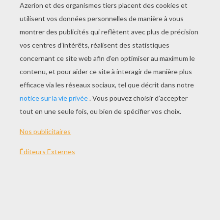
qu'il préfère, il y dépose un baiser. Ce baiser lui
donne une voix et la fait se mêler aux chœurs
des bienheureux. »
Voilà ce que racontait un ange de Dieu en
emportant un enfant mort au ciel, et l'enfant
l'écoutait comme en rêve. Et ils volaient au-
dessus des lieux où le petit avait joué, sur des
jardins parsemés de fleurs admirables.
« Lesquelles emporterons-nous pour les planter
au ciel ? » demanda l'ange.
Près d'eux se trouvait un rosier magnifique,
mais une méchante main en avait brisé la
tige,
de sorte que les branches chargées de
boutons à peine éclos pendaient et se
desséchaient de tous côtés.
« Pauvre arbre, dit l'enfant ; prends-le pour qu'il