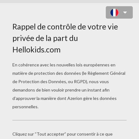
L'ANGE
PAGE 1 / 3
« Chaque fois qu'un bon enfant meurt, un ange
de Dieu descend sur la terre, prend l'enfant
mort dans ses bras, ouvre ses larges ailes,
parcourt tous les lieux que l'enfant a aimés, et
cueille une poignée de fleurs. Ces fleurs, tous
deux les portent au bon Dieu pour qu'il les fasse
refleurir là-haut plus belles que sur la terre. Le
bon Dieu presse les fleurs sur son cœur, et, celle