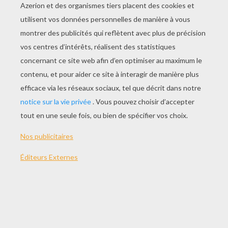
avant de m'appartenir, avait couru le monde
avec des bateleurs, l'infortunée ! Eh bien ! je fus
un jour aussi cruel que le bohémien ; un jour, il
m'arriva de battre Mignonnette ! Oh ! c'est
qu'alors j'étais fou de mes amours, fou de misère
et d'orgueil, fou de mes dix-sept ans, si fou que
je faillis deux fois me faire tuer de grand cœur
pour des niaiseries. La première de ces
niaiseries, je m'en souviens, étais un petit
cotillon que j'avais vu danser à la Chaumière ; la
seconde, j'en ris encore quand j'y pense, était
une guenille blanche, bleue et rouge, qu'on
promenait dans la rue au bout d'une perche ; j'ai
oublié pourquoi.
Un jour surtout, jour néfaste de ma vie, il y
aurait eu plaisir pour un observateur en quête
d'un ridicule à me voir marcher de long en large
dans une allée déserte du Luxembourg, riant,