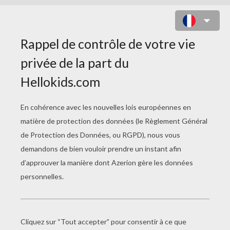
LA DAME DE CŒUR
PAGE 1 / 4
C'
est un modèle d'esprit, de grâce et de bonté
que ma petite chienne Mignonnette. Je l'ai
appelée ainsi en mémoire de Mignon, cette
délicieuse création poétique que vous savez ;
Mignon, enfant volée par un bohémien, qui la
faisait danser à coups de bâton sur les œufs et
sur la corde. C'est que ma petite chienne aussi,