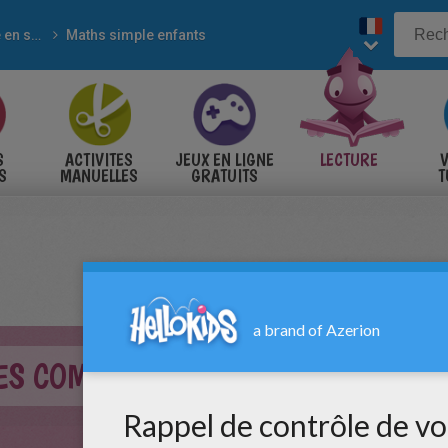
Apprendre en s'amusant
Maths simple enfants
S
ACTIVITES
JEUX EN LIGNE
LECTURE
V
S
MANUELLES
GRATUITS
T
S
ES COMPLÉMENTS DE 10 BIS