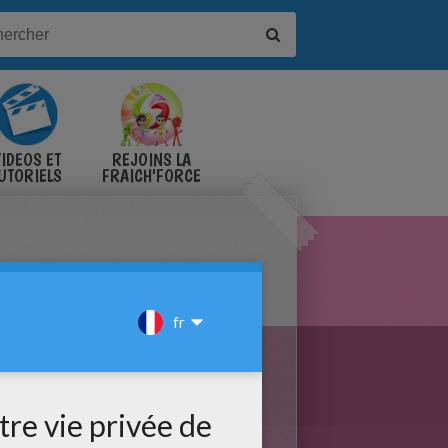
IDÉOS ET
REJOINS LA
UTORIELS
FRAICH'FORCE