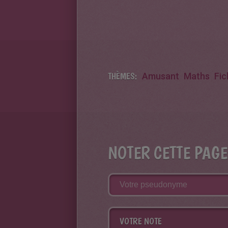
THÈMES:
Amusant
Maths
Fic
NOTER CETTE PAGE
VOTRE NOTE