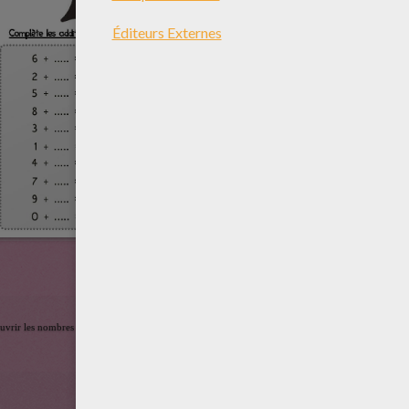
ouvrir les nombres aux enfants. Ici découvre les compléments de 10. Un moyen original de faire a