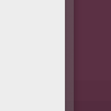
imer les 
maths
 aux 
enfants
.