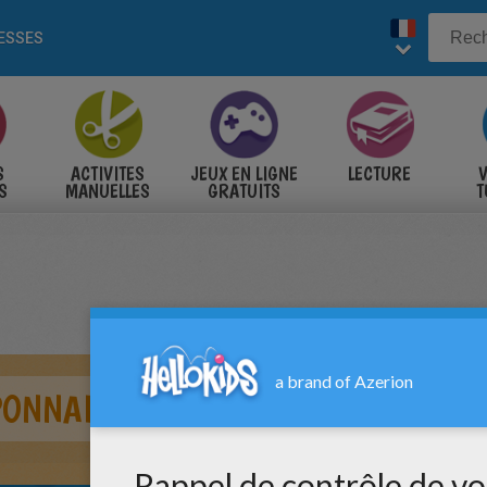
ESSES
S
ACTIVITES
JEUX EN LIGNE
LECTURE
V
S
MANUELLES
GRATUITS
T
S
PONNAISE