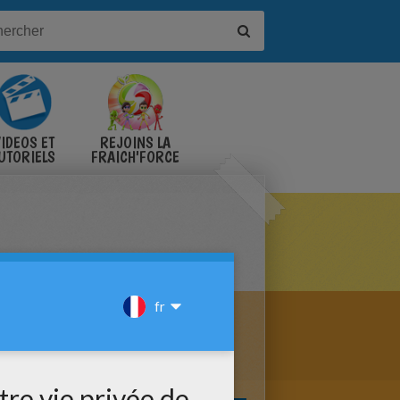
IDÉOS ET
REJOINS LA
UTORIELS
FRAICH'FORCE