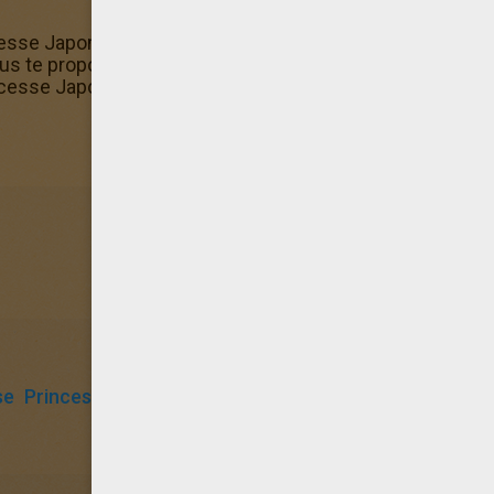
cesse Japonnaise, propose à tes amis de découvrir Helloki
 te proposons. Si tu préfères colorier en ligne sur ton ord
cesse Japonnaise est également disponible dans la Machin
se
Princesse