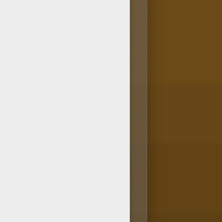
ds ainsi que tous les
inateur, ta tablette ou ton
e à colorier!