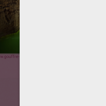
ww.gouffre-de-padirac.com/