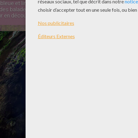
bleue et limpide, stalactites et stalagmites immenses. U
 des balades avec des guides sont proposées pour découvr
r en découvrir plus sur la fabuleuse nature qui nous ento