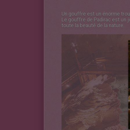
Un gouffre est un énorme trou
Le gouffre de Padirac est un j
toute la beauté de la nature.