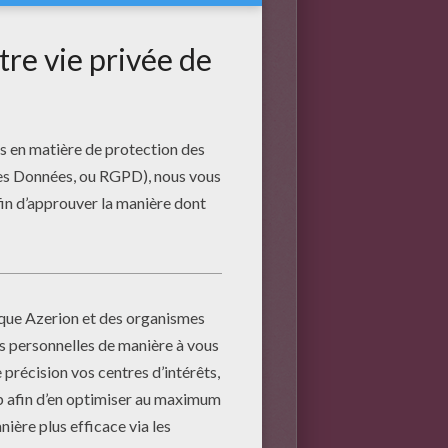
egorge de mystères naturels.
 gouffre que l'on découvre