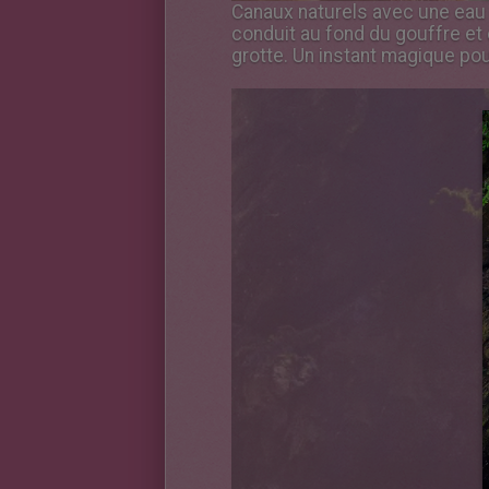
Canaux naturels avec une eau 
conduit au fond du gouffre et
grotte. Un instant magique pou