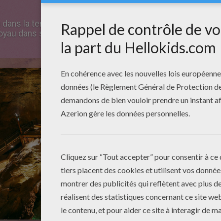
 dans la terre causé par la nature mais qui en son fond r
oyau dans son genre. C'est lorsque l'on s'enfonce dans le