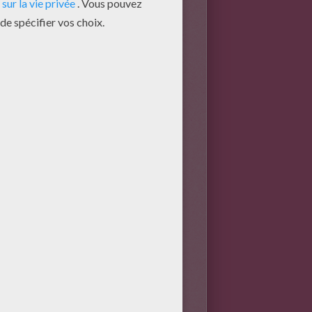
ne balade en bateau vous
ir tous les recoins de la
ure.