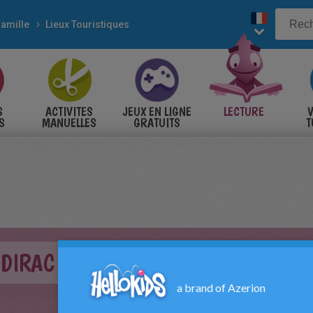
Famille
Lieux Touristiques
S
ACTIVITES
JEUX EN LIGNE
LECTURE
V
S
MANUELLES
GRATUITS
T
S
ADIRAC