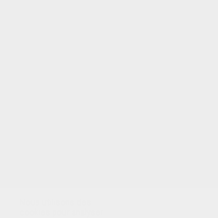
VOTRE NOTE
Nous utilisons des
cookies pour analyser