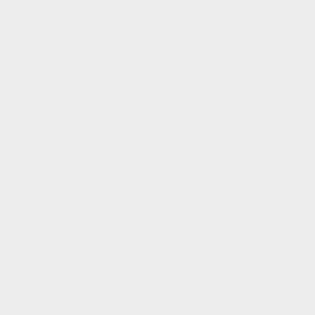
VOTRE NOTE
Nous utilisons des
cookies pour analyser