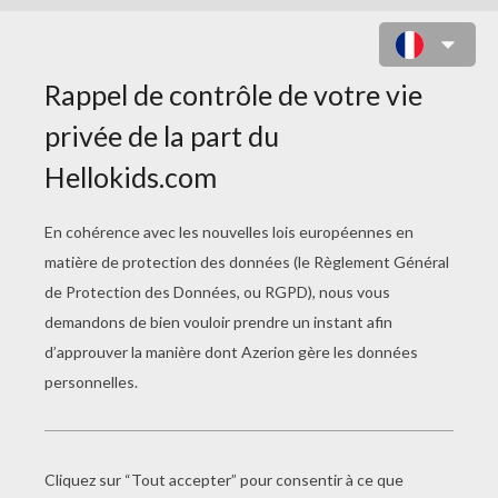
SHERLOCK - PAPERCRAFT
SHERLOCK GNOMES
Amuse-toi à fabriquer le personnage de
Sherlock du film Sherlock Gnomes en
papercraft !
Pour cela, tu as simplement besoin d'une paire
de ciseaux et d'un bâton de colle.
Imprime le modèle en cliquant sur le lien ci-
dessous, découpe les formes et suis bien les
instructions pour procéder au collage.