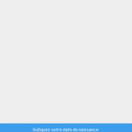
VOTRE NOTE
Nous utilisons des
cookies pour analyser
notre trafic et donner à
nos utilisateurs la