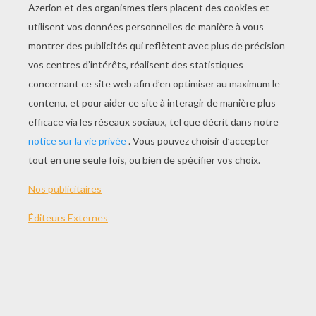
THÈMES:
Les Croods
Points À Relier
NOTER CETTE PAGE