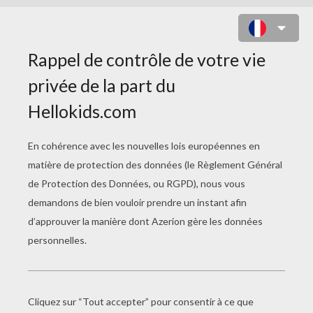
JEU DE POINTS À RELIER N°3 -
LES CROODS 2
Relie les points et amuse-toi à colorier chaque
zone de la bonne couleur en utilisant la légende
pour découvrir ce personnage du film LES
CROODS 2 !
CLIQUE ICI POUR IMPRIMER LE JEU