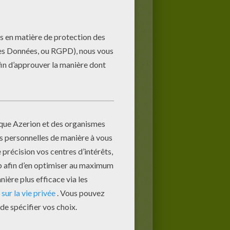
 !
R LE JEU