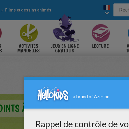
Films et dessins animés
S
ACTIVITES
JEUX EN LIGNE
LECTURE
V
S
MANUELLES
GRATUITS
T
S
OINTS À RELIER STAR WARS - STO