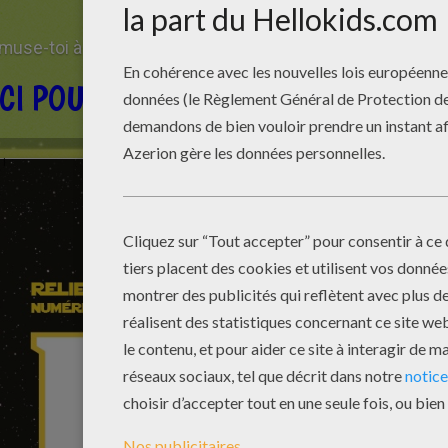
muse-toi à relier les points pour dessiner un Stormtrooper
ICI POUR TÉLÉCHARGER ET IMPRIME