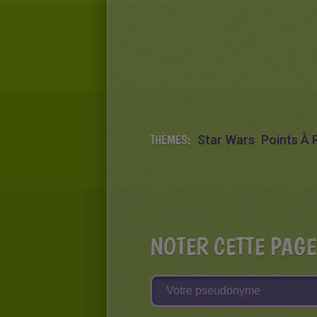
THÈMES:
Star Wars
Points À R
NOTER CETTE PAGE