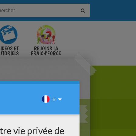
IDÉOS ET
REJOINS LA
UTORIELS
FRAICH'FORCE
RMTROOPER