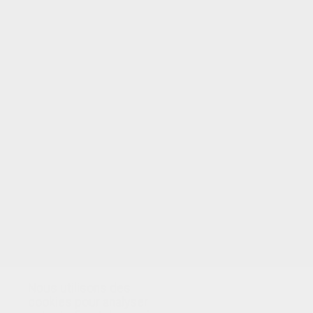
VOTRE NOTE
Nous utilisons des
cookies pour analyser