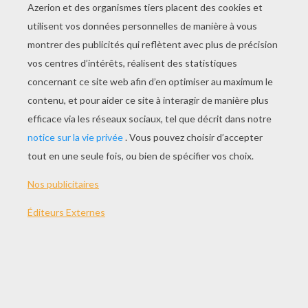
THÈMES:
Star Wars
Dark Vador
Coloriage
NOTER CETTE PAGE