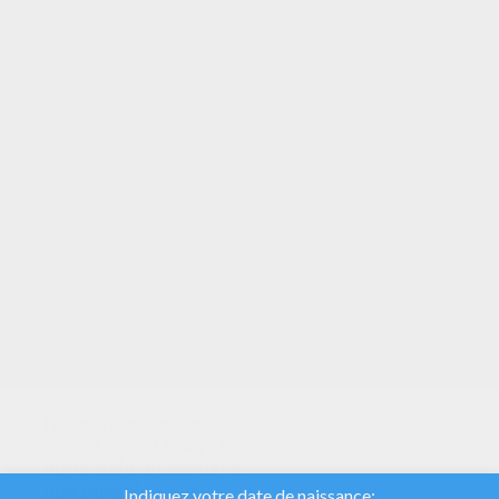
VOTRE NOTE
Nous utilisons des
cookies pour analyser
notre trafic et donner à
nos utilisateurs la