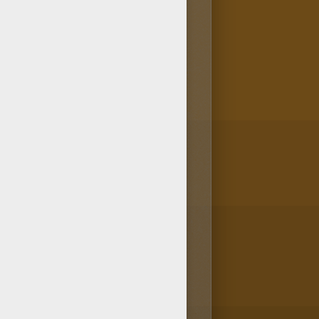
loriage. Va-vite voir dans la
oriages comme le coloriage de
 plus.