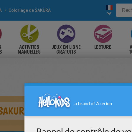
A
Coloriage de SAKURA
S
ACTIVITES
JEUX EN LIGNE
LECTURE
V
S
MANUELLES
GRATUITS
T
S
SAKURA DANS LES ÉTOILES