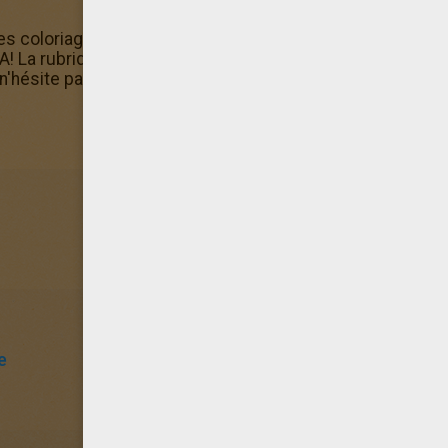
s coloriage de Sakura dans les étoiles dans la rubrique co
A! La rubrique Coloriage de SAKURA contient d'autres col
n'hésite pas à regarder et imprimer ceux qui te plaisent le
e