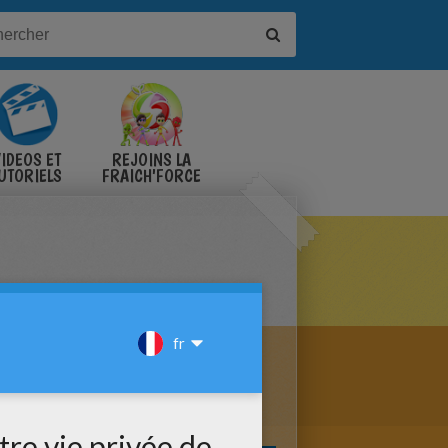
IDÉOS ET
REJOINS LA
UTORIELS
FRAICH'FORCE