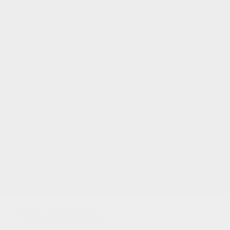
VOTRE NOTE
Nous utilisons des
cookies pour analyser